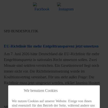
SPD BUNDESPOLITIK
EU-Richtlinie für mehr Entgelttransparenz jetzt umsetzen
Am 7. Juni 2026 hätte Deutschland die EU-Richtlinie für mehr
Entgelttransparenz in nationales Recht umsetzen sollen. Zwei
Monate sind seitdem verstrichen. Ein Gesetzentwurf liegt noch
immer nicht vor. Die Richtlinienumsetzung wurde im
Koalitionsvertrag vereinbart. Für uns steht außer Frage: Die
Richtlinie muss jetzt umgesetzt werden, erklärt Jasmina Hostert.
Wir benutzen Cookies
Wir nutzen Cookies auf unserer Website. Einige von ihnen
sind essenziell für den Betrieb der Seite, während andere uns
NEWS