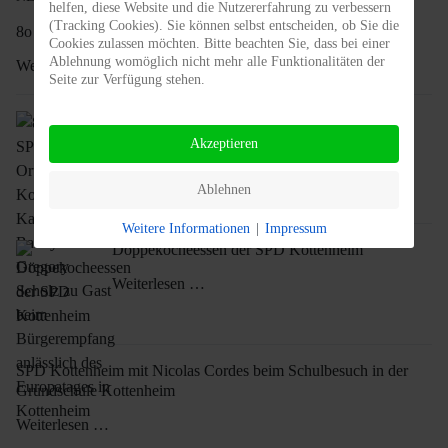
helfen, diese Website und die Nutzererfahrung zu verbessern
(Tracking Cookies). Sie können selbst entscheiden, ob Sie die
8o Jahre SPD Kottenheim, ein Grund zu feiern
Cookies zulassen möchten. Bitte beachten Sie, dass bei einer
Ablehnung womöglich nicht mehr alle Funktionalitäten der
Weiterlesen …
Seite zur Verfügung stehen.
80 Jahre SPD-Ortsverein Kottenheim, Katarina
Barley und Gregory Scholz zu Gast beim
Akzeptieren
Bürgerempfang anlässlich des Europatages in
Kottenheim
Ablehnen
Weiterlesen …
Weitere Informationen
|
Impressum
Döppekocheessen der SPD Kottenheim
Weiterlesen …
SPD Kottenheim mit Nicolas Cordes beim Schulbesuch in der
Grundschule Kottenheim
Weiterlesen …