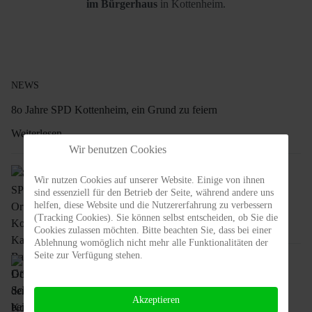
im Bürgerhaus
in Kottenheim.
NEWS
8o Jahre SPD Kottenheim, ein Grund zu feiern
Weiterlesen …
Wir benutzen Cookies
80 Jahre SPD-Ortsverein Kottenheim, Katarina
Wir nutzen Cookies auf unserer Website. Einige von ihnen
Barley und Gregory Scholz zu Gast beim
sind essenziell für den Betrieb der Seite, während andere uns
Bürgerempfang anlässlich des Europatages in
helfen, diese Website und die Nutzererfahrung zu verbessern
Kottenheim
(Tracking Cookies). Sie können selbst entscheiden, ob Sie die
Weiterlesen …
Cookies zulassen möchten. Bitte beachten Sie, dass bei einer
Ablehnung womöglich nicht mehr alle Funktionalitäten der
Seite zur Verfügung stehen.
Döppekocheessen der SPD Kottenheim
Weiterlesen …
Akzeptieren