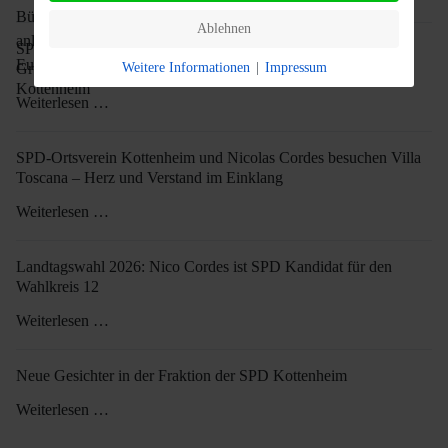
Ablehnen
SPD Kottenheim mit Nicolas Cordes beim Schulbesuch in der
Weitere Informationen
|
Impressum
Grundschule Kottenheim
Weiterlesen …
SPD-Ortsverein Kottenheim und Nicolas Cordes besuchen Villa
Toscana – Herz und Verstand im Einklang
Weiterlesen …
Landtagswahl 2026: Nico Cordes ist SPD Kandidat für den
Wahlkreis 12
Weiterlesen …
Neue Gesichter in der Fraktion der SPD Kottenheim
Weiterlesen …