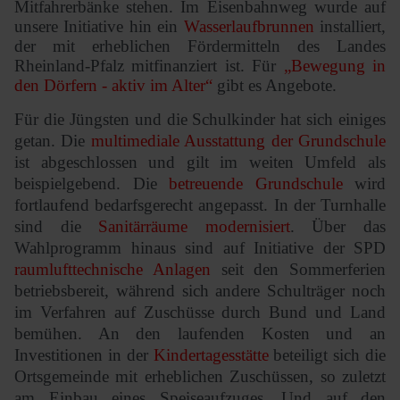
Mitfahrerbänke stehen. Im Eisenbahnweg wurde auf
unsere Initiative hin ein
Wasserlaufbrunnen
installiert,
der mit erheblichen Fördermitteln des Landes
Rheinland-Pfalz mitfinanziert ist. Für
„Bewegung in
den Dörfern - aktiv im Alter“
gibt es Angebote.
Für die Jüngsten und die Schulkinder hat sich einiges
getan. Die
multimediale Ausstattung der Grundschule
ist abgeschlossen und gilt im weiten Umfeld als
beispielgebend. Die
betreuende Grundschule
wird
fortlaufend bedarfsgerecht angepasst. In der Turnhalle
sind die
Sanitärräume modernisiert
. Über das
Wahlprogramm hinaus sind auf Initiative der SPD
raumlufttechnische Anlagen
seit den Sommerferien
betriebsbereit, während sich andere Schulträger noch
im Verfahren auf Zuschüsse durch Bund und Land
bemühen. An den laufenden Kosten und an
Investitionen in der
Kindertagesstätte
beteiligt sich die
Ortsgemeinde mit erheblichen Zuschüssen, so zuletzt
am Einbau eines Speiseaufzuges. Und auf den