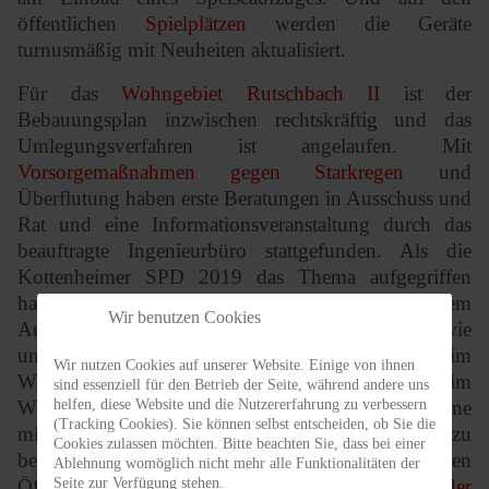
öffentlichen
Spielplätzen
werden die Geräte
turnusmäßig mit Neuheiten aktualisiert.
Für das
Wohngebiet Rutschbach II
ist der
Bebauungsplan inzwischen rechtskräftig und das
Umlegungsverfahren ist angelaufen. Mit
Vorsorgemaßnahmen gegen Starkregen
und
Überflutung haben erste Beratungen in Ausschuss und
Rat und eine Informationsveranstaltung durch das
beauftragte Ingenieurbüro stattgefunden. Als die
Kottenheimer SPD 2019 das Thema aufgegriffen
hatte konnte wohl niemand ahnen, in welchem
Wir benutzen Cookies
Ausmaß sich hier Handlungsbedarf entwickelt hat wie
uns das Hochwasser in 2021 gezeigt hat. Das im
Wir nutzen Cookies auf unserer Website. Einige von ihnen
Wahlprogramm geforderte Verkehrsgutachten ist im
sind essenziell für den Betrieb der Seite, während andere uns
helfen, diese Website und die Nutzererfahrung zu verbessern
Werden. Ortsbesichtigungen und Erörterungstermine
(Tracking Cookies). Sie können selbst entscheiden, ob Sie die
mit dem beauftragten Ingenieurbüro haben dazu
Cookies zulassen möchten. Bitte beachten Sie, dass bei einer
beigetragen, das Konzept demnächst der breiten
Ablehnung womöglich nicht mehr alle Funktionalitäten der
Seite zur Verfügung stehen.
Öffentlichkeit vorstellen zu können. Zum
Ausbau der