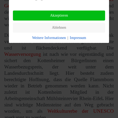
Gemeindestraßen
ist eine Prioritätenliste erstellt und
deren Finanzierung durch die Einführung des
Akzeptieren
wiederkehrenden Beitrags sozial verträglicher gemacht
worden.
Ablehnen
Die
Versorgung mit schnellem Internet
macht Dank
Weitere Informationen
|
Impressum
verschiedener Initiativen der Anbieter gute Fortschritte
und ist flächendeckend verfügbar. Die
Wasserversorgung
ist nach wie vor eigenständig und
sichert den Kottenheimer BürgerInnen einen
Wasserbezugspreis, der weit unter dem
Landesdurchschnitt liegt. Hier besteht zudem
berechtigte Hoffnung, dass die Quelle Flammborn
wieder in Betrieb genommen werden kann. Nicht
zuletzt ist Kottenheim Mitglied in der
Arbeitsgemeinschaft Mühlsteinrevier Rhein-Eifel
.
Hier
sind wichtige Meilensteine auf den Weg gebracht
worden, um als
Weltkulturerbe der UNESCO
anerkannt zu werden.